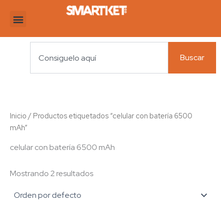
Ir
al
contenido
Search
Buscar
Inicio
/ Productos etiquetados “celular con batería 6500
mAh”
celular con batería 6500 mAh
Mostrando 2 resultados