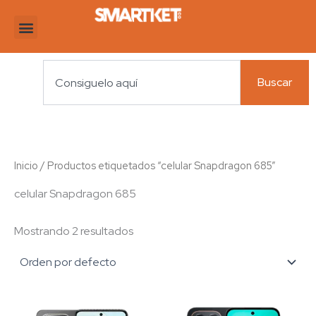
Ir
al
contenido
Search
Buscar
Inicio
/ Productos etiquetados “celular Snapdragon 685”
celular Snapdragon 685
Mostrando 2 resultados
Este
Es