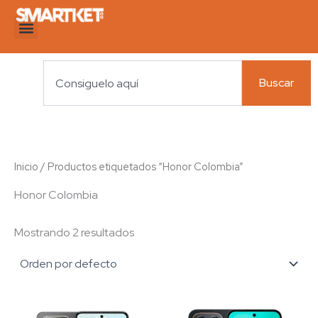
Ir
al
contenido
Search
Buscar
Inicio
/ Productos etiquetados “Honor Colombia”
Honor Colombia
Mostrando 2 resultados
Este
Es