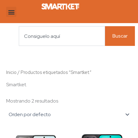
Ir
al
contenido
Search
Buscar
Inicio
/ Productos etiquetados “Smartket.”
Smartket.
Mostrando 2 resultados
Este
Es