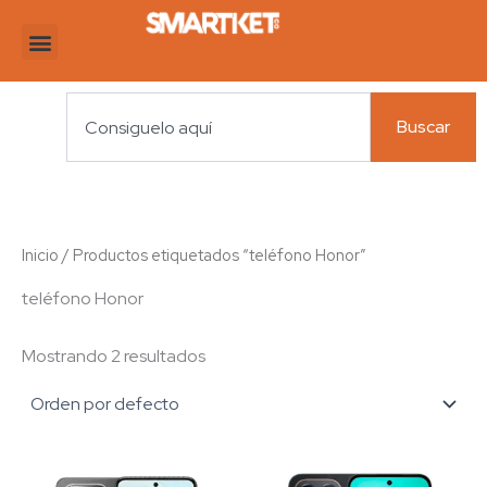
Ir
al
contenido
Search
Buscar
Inicio
/ Productos etiquetados “teléfono Honor”
teléfono Honor
Mostrando 2 resultados
Este
Es