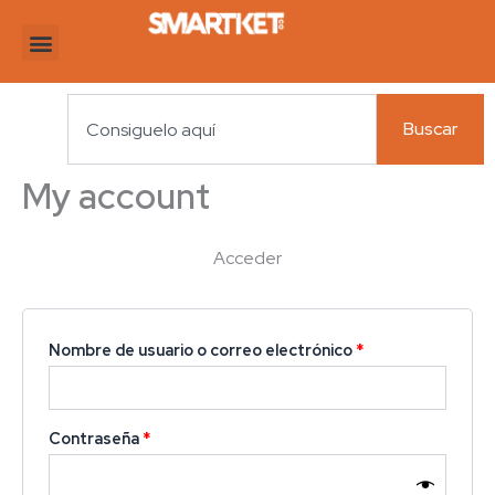
Ir
Obligatorio
Obligatorio
al
contenido
Search
Buscar
My account
Acceder
Nombre de usuario o correo electrónico
*
Contraseña
*