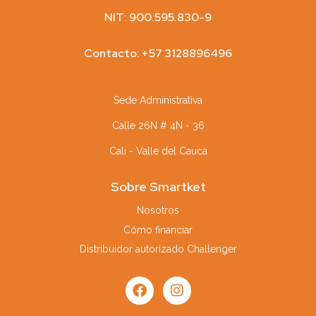
NIT: 900.595.830-9
Contacto: +57 3128896496
Sede Administrativa
Calle 26N # 4N - 36
Cali - Valle del Cauca
Sobre Smartket
Nosotros
Cómo financiar
Distribuidor autorizado Challenger
F
I
a
n
c
s