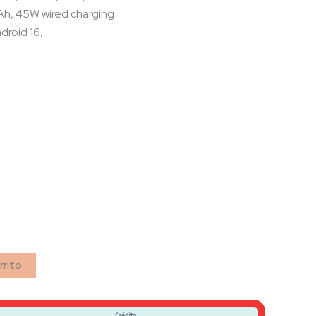
h, 45W wired charging
ndroid 16,
rrito