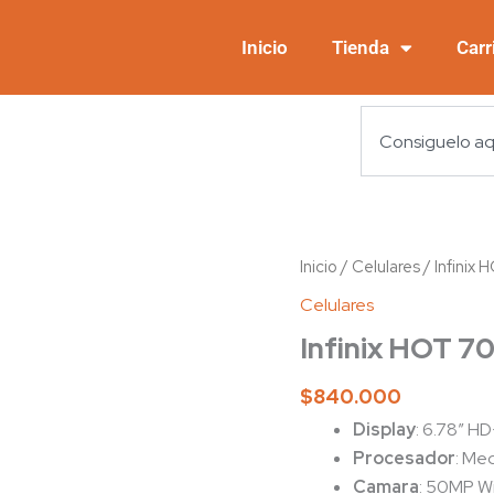
Inicio
Tienda
Carr
Search
Infinix
Inicio
/
Celulares
/ Infinix
HOT
Celulares
70
cantidad
Infinix HOT 7
$
840.000
Display
: 6.78″ H
Procesador
: Me
Camara
: 50MP Wi