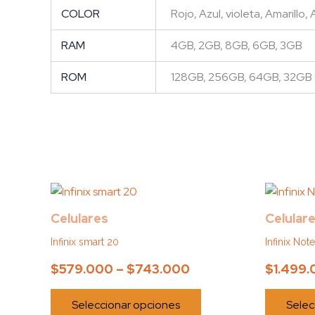
COLOR
Rojo, Azul, violeta, Amarillo,
RAM
4GB, 2GB, 8GB, 6GB, 3GB
ROM
128GB, 256GB, 64GB, 32GB
Price
Este
range:
producto
Celulares
Celular
$579.000
tiene
through
Infinix smart 20
Infinix No
múltiples
$743.000
variantes.
$
579.000
–
$
743.000
$
1.499
Las
opciones
Seleccionar opciones
Selec