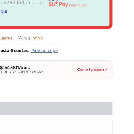
de
$
292.154
/mes con
aquí
ulares
Marca:
Infinix
$154.001/mes
Cómo funciona
 CUPO DE CRÉDITO ACR+