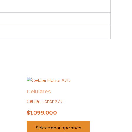
Este
Este
producto
producto
Celulares
tiene
tiene
Celular Honor X7D
múltiples
múltiples
variantes.
variantes.
$
1.099.000
Las
Las
opciones
opciones
Seleccionar opciones