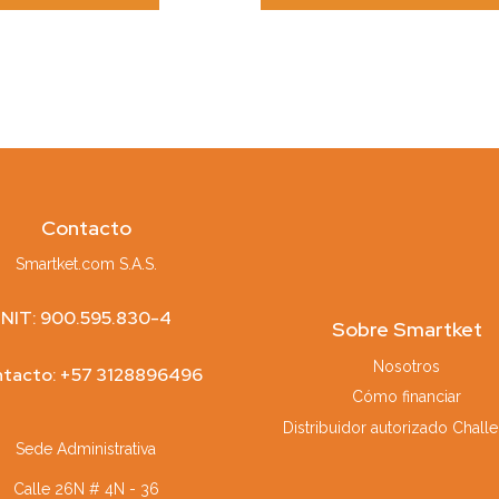
se
pueden
elegir
en
la
página
de
producto
Contacto
Smartket.com S.A.S.
NIT: 900.595.830-4
Sobre Smartket
Nosotros
tacto: +57 3128896496
Cómo financiar
Distribuidor autorizado Chall
Sede Administrativa
Calle 26N # 4N - 36