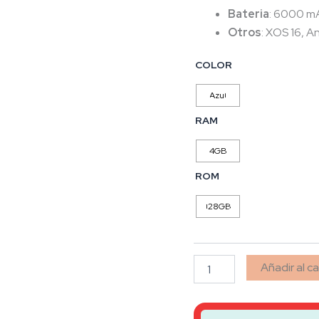
Bateria
: 6000 mA
Otros
: XOS 16, A
COLOR
Azul
RAM
4GB
ROM
128GB
Añadir al ca