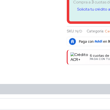
Compra a
3
cuotas 
Solicita tu crédito 
SKU:
N/D
Categoría:
Cel
6 cuotas de
PAGA CON TU