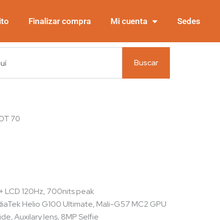
ito
Finalizar compra
Mi cuenta
Sedes
Buscar
 HOT 70
0
D+ LCD 120Hz, 700nits peak
diaTek Helio G100 Ultimate, Mali-G57 MC2 GPU
de, Auxilary lens, 8MP Selfie