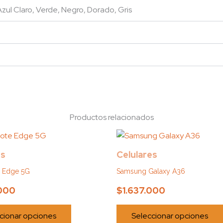
 Azul Claro, Verde, Negro, Dorado, Gris
Productos relacionados
Este
producto
es
Celulares
tiene
te Edge 5G
Samsung Galaxy A36
múltiples
variantes.
.000
$
1.637.000
Las
opciones
cionar opciones
Seleccionar opciones