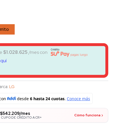
rrito
de
$
1.028.625
/mes con
aquí
arca:
LG
$542.209/mes
Cómo funciona
 CUPO DE CRÉDITO ACR+