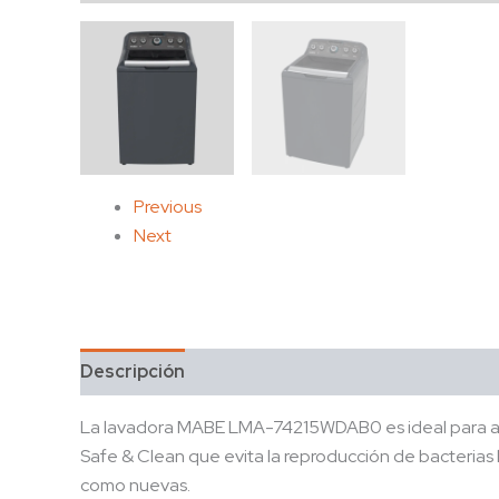
Previous
Next
Descripción
La lavadora MABE LMA-74215WDAB0 es ideal para ayud
Safe & Clean que evita la reproducción de bacterias 
como nuevas.