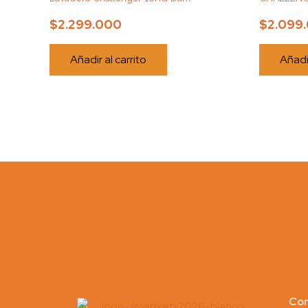
$
2.299.000
$
2.099
Añadir al carrito
Añadir
Con