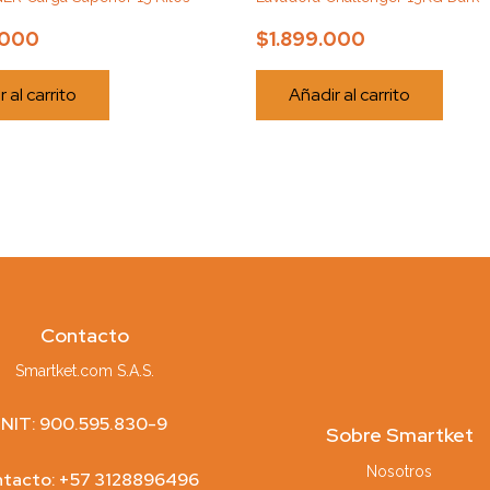
.000
$
1.899.000
 al carrito
Añadir al carrito
Contacto
Smartket.com S.A.S.
NIT: 900.595.830-9
Sobre Smartket
Nosotros
tacto: +57 3128896496