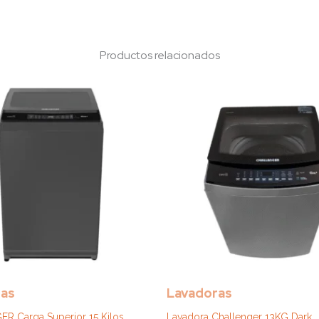
Productos relacionados
ras
Lavadoras
R Carga Superior 15 Kilos
Lavadora Challenger 13KG Dark