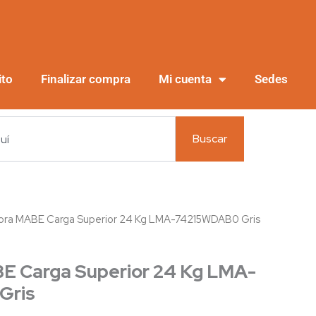
ito
Finalizar compra
Mi cuenta
Sedes
Buscar
ora MABE Carga Superior 24 Kg LMA-74215WDAB0 Gris
E Carga Superior 24 Kg LMA-
Gris