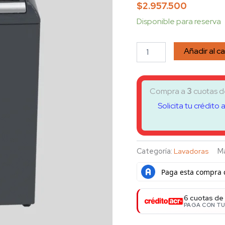
74215WDAB0
$
2.957.500
Gris
cantidad
Disponible para reserva
Añadir al ca
Compra a
3
cuotas 
Solicita tu crédito 
Categoría:
Lavadoras
M
6 cuotas de
PAGA CON TU