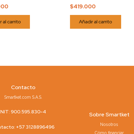
000
$
419.000
 al carrito
Añadir al carrito
Contacto
Smartket.com S.A.S.
NIT: 900.595.830-4
Sobre Smartket
Nosotros
tacto: +57 3128896496
Cómo financiar