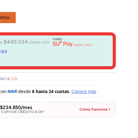
rrito
de
$
445.534
/mes con
aquí
arca:
LG
$234.850/mes
Cómo funciona
 CUPO DE CRÉDITO ACR+