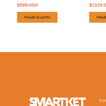
$
599.000
$
1.329.
Añadir al carrito
Añadir
Con