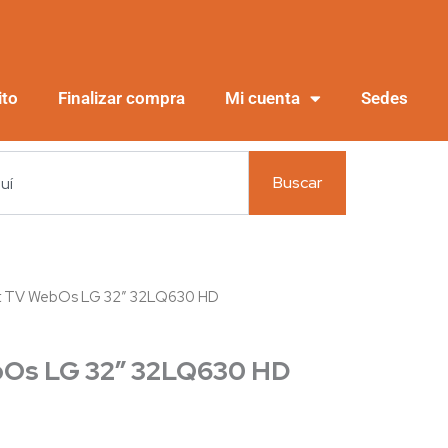
ito
Finalizar compra
Mi cuenta
Sedes
Buscar
t TV WebOs LG 32″ 32LQ630 HD
Os LG 32″ 32LQ630 HD