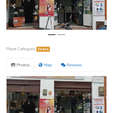
Previous
Next
Place Category:
Sedes
Photos
Map
Reviews