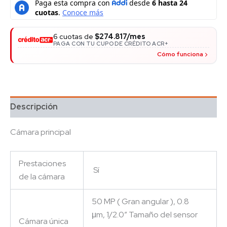
6 cuotas de
$274.817/mes
PAGA CON TU CUPO DE CRÉDITO ACR+
Cómo funciona
Descripción
Cámara principal
Prestaciones
Sí
de la cámara
50 MP
( Gran angular ),
0.8
μm
,
1/2.0″
Tamaño del sensor
Cámara única