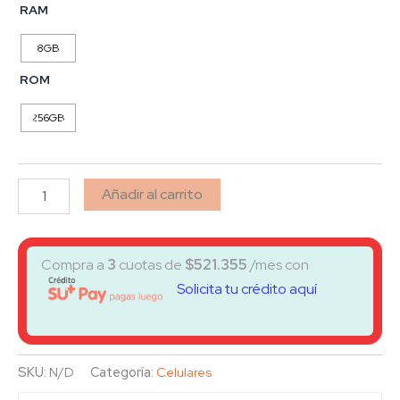
RAM
8GB
ROM
256GB
Añadir al carrito
Compra a
3
cuotas de
$
521.355
/mes con
Solicita tu crédito aquí
SKU:
N/D
Categoría:
Celulares