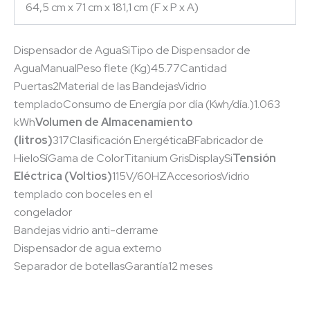
64,5 cm x 71 cm x 181,1 cm (F x P x A)
Dispensador de AguaSiTipo de Dispensador de
AguaManualPeso flete (Kg)45.77Cantidad
Puertas2Material de las BandejasVidrio
templadoConsumo de Energía por día (Kwh/día.)1.063
kWh
Volumen de Almacenamiento
(litros)
317Clasificación EnergéticaBFabricador de
HieloSíGama de ColorTitanium GrisDisplaySi
Tensión
Eléctrica (Voltios)
115V/60HZAccesoriosVidrio
templado con boceles en el
congelador
Bandejas vidrio anti-derrame
Dispensador de agua externo
Separador de botellasGarantía12 meses