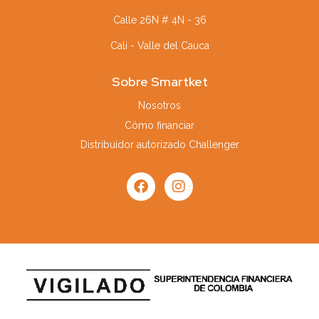
Calle 26N # 4N - 36
Cali - Valle del Cauca
Sobre Smartket
Nosotros
Cómo financiar
Distribuidor autorizado Challenger
F
I
a
n
c
s
e
t
b
a
o
g
o
r
k
a
m