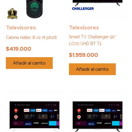
Televisores
Televisores
Smart TV Challenger 50″
Cabina niatec 8 x2 nt pb26
LO70 UHD BT T2
$
419.000
$
1.959.000
Añadir al carrito
Añadir al carrito