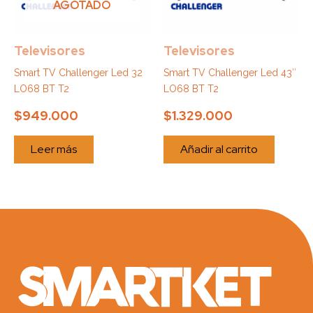
AGOTADO
Televisores
Televisores
Smart TV Challenger Led 32
Smart TV Challenger Led 43″
LO68 BT T2
LO68 BT T2
$
949.000
$
1.329.000
Leer más
Añadir al carrito