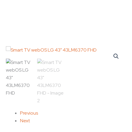
Ir
al
contenido
Smart
TV
webOS
LG
43"
43LM6370
FHD
cantidad
Previous
Next