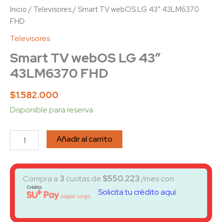
Inicio
/
Televisores
/ Smart TV webOS LG 43″ 43LM6370
FHD
Televisores
Smart TV webOS LG 43″
43LM6370 FHD
$
1.582.000
Disponible para reserva
Añadir al carrito
Compra a
3
cuotas de
$
550.223
/mes con
Solicita tu crédito aquí